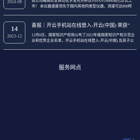
我公司磁微粒全自动化学发光分析仪SAVANT8000现已正式上
2024-08
市！ 本仪器速度领先于国内其他同类型仪器，测速可达800样
本/小时，最多支持四台联机使用，测速最高可达3200样本/小
时。 本仪器采用创新设计，关键模块双备份，高效不停机；固
体直热孵育，温度控制更加精准、稳定，设前置独立急诊通
喜报｜开云手机站在线登入-开云(中国) 荣获“国家知识产权优势企业”称号
14
道，不倾倒提篮式进样，双通道设...
12月6日，国家知识产权局公布了2023年度国家知识产权示范企
2023-12
业和优势企业名单，开云手机站在线登入-开云(中国) 及其子公
司凭借自主创新能力和完善的知识产权管理体系，双双入选“国
家知识产权优势企业”名单，这也是开云手机站在线登入-开云
(中国) 继“北京民营企业中小百强”后的又一重大荣誉！“国家知
识产权优势企业”是指属于国家和本市重点发展的产业领域，能
服务网点
承接...